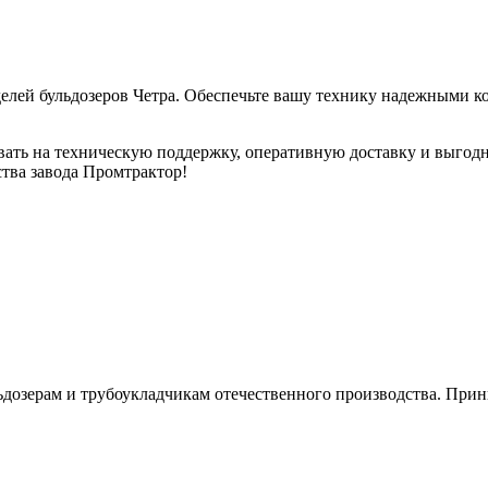
елей бульдозеров Четра. Обеспечьте вашу технику надежными к
вать на техническую поддержку, оперативную доставку и выгодн
тва завода Промтрактор!
 позвоните по телефону 8 961 338-40-23.
ьдозерам и трубоукладчикам отечественного производства. Прин